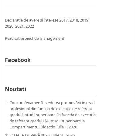
Declaratie de avere si interese
2017
,
2018
,
2019
,
2020
,
2021,
2022
Rezultat proiect de management
Facebook
Noutati
Concurs/examen în vederea promovării în grad
profesional din funcția de execuție de referent
gradul I, studii superioare, în funcția de execuție
de referent gradul I lA, studii superioare la
Compartimentul Didactic.
iulie 1, 2026
ȘCOALA DE VARĂ 2026
iunie 30, 2026