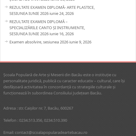
REZULTATE EXAMEN DIPLOMĂ- ARTE PLASTICE,
SESIUNEA IUNIE 2026
iunie 24, 2026
REZULTATE EXAMEN DIPLOMĂ –
SPECIALIZĂRILE CANTO ȘI INSTRUMENTE,
SESIUNEA IUNIE 2026
iunie 16, 2026
Examen absolvire, sesiunea 2026
iunie 9, 2026
Şcoala Populară de Arte şi Meserii din Bacău este o instituţie cu
personalitate juridică, publică cu caracter educativ – cultural, care îşi
desfăşoară activitatea în concordanţă cu strategiile culturale şi
funcţionează în subordinea Consiliului Judeţean Bacău.
Adresa : str. Caişilor nr. 7, Bacău, 600267
Telefon : 0234.513.356, 0234.510.390
Email: contact@scoalapopularadeartebacau.ro