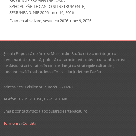
REZULTATE EXAMEN DIPLOMĂ –
SPECIALIZĂRILE CANTO ȘI INSTRUMENTE,
SESIUNEA IUNIE 2026
iunie 16, 2026
Examen absolvire, sesiunea 2026
iunie 9, 2026
Şcoala Populară de Arte şi Meserii din Bacău este o instituţie cu
personalitate juridică, publică cu caracter educativ – cultural, care îşi
desfăşoară activitatea în concordanţă cu strategiile culturale şi
funcţionează în subordinea Consiliului Judeţean Bacău.
Adresa : str. Caişilor nr. 7, Bacău, 600267
Telefon : 0234.513.356, 0234.510.390
Email: contact@scoalapopularadeartebacau.ro
Termeni si Conditii