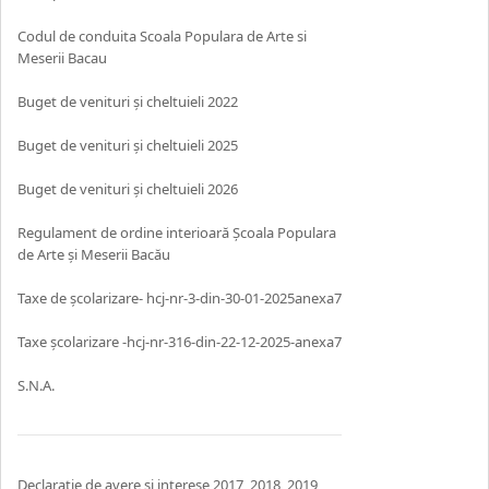
Codul de conduita Scoala Populara de Arte si
Meserii Bacau
Buget de venituri și cheltuieli 2022
Buget de venituri și cheltuieli 2025
Buget de venituri și cheltuieli 2026
Regulament de ordine interioară Școala Populara
de Arte și Meserii Bacău
Taxe de școlarizare- hcj-nr-3-din-30-01-2025anexa7
Taxe școlarizare -hcj-nr-316-din-22-12-2025-anexa7
S.N.A.
Declaratie de avere si interese
2017
,
2018
,
2019
,