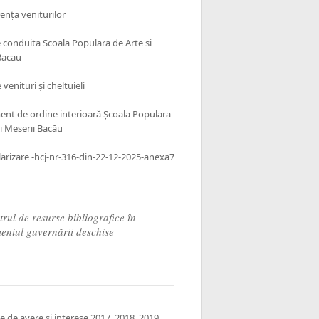
ența veniturilor
 conduita Scoala Populara de Arte si
Bacau
venituri și cheltuieli
nt de ordine interioară Școala Populara
și Meserii Bacău
larizare -hcj-nr-316-din-22-12-2025-anexa7
rul de resurse bibliografice în
eniul guvernării deschise
e de avere si interese
2017
,
2018
,
2019
,