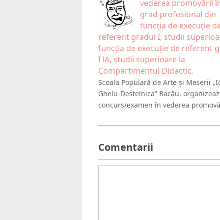
vederea promovării î
grad profesional din
funcția de execuție d
referent gradul I, studii superioa
funcția de execuție de referent 
I lA, studii superioare la
Compartimentul Didactic.
Școala Populară de Arte și Meserii „
Ghelu-Destelnica” Bacău, organizea
concurs/examen în vederea promovă
Comentarii