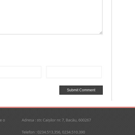
e o
Adresa : str. Caişilor nr. 7, Bacău, 600267
Telefon : 0234.513.356, 0234.510.390