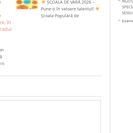
REZUL
n
ȘCOALA DE VARĂ 2026 –
SPECI
Pune-ți în valoare talentul!
SESIU
e
Școala Populară de
Exame
re, în
gradul
Ion
ză
rii