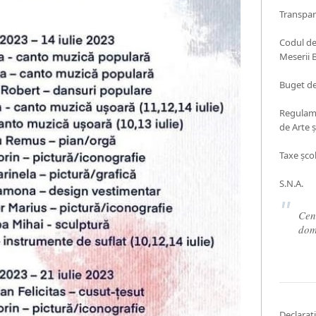
Transpar
Codul de
Meserii 
Buget de 
Regulame
de Arte 
Taxe șco
S.N.A.
Cent
dom
Declarati