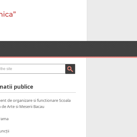
matii publice
nt de organizare si functionare Scoala
 de Arte si Meserii Bacau
rama
uncții