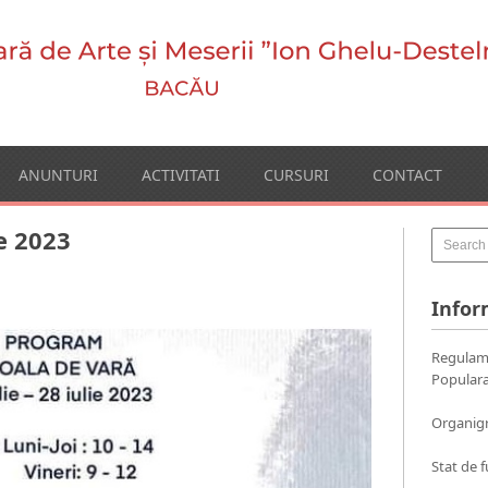
ANUNTURI
ACTIVITATI
CURSURI
CONTACT
e 2023
Infor
Regulame
Populara
Organig
Stat de f