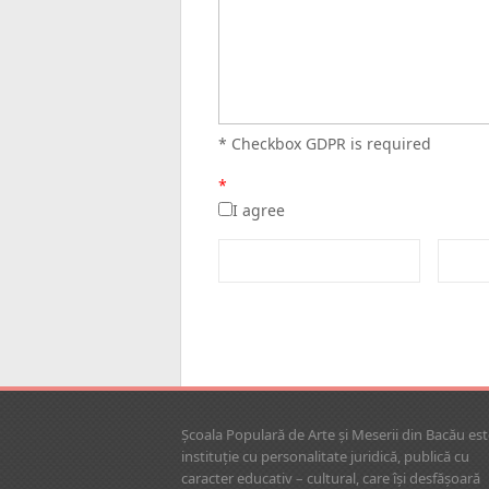
* Checkbox GDPR is required
*
I agree
Şcoala Populară de Arte şi Meserii din Bacău est
instituţie cu personalitate juridică, publică cu
caracter educativ – cultural, care îşi desfăşoară