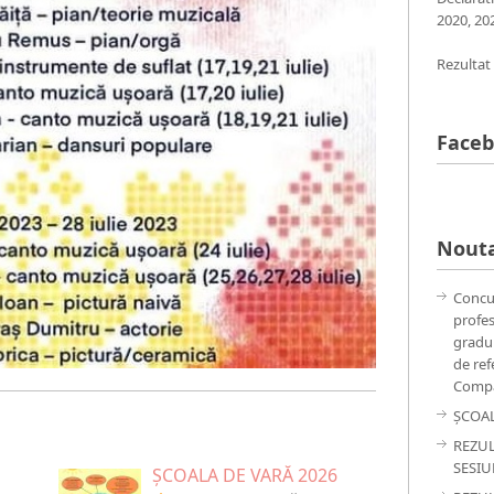
2020
,
20
Rezultat
Face
Nouta
Concu
profes
gradul
de ref
Compa
ȘCOAL
REZUL
SESIU
ȘCOALA DE VARĂ 2026