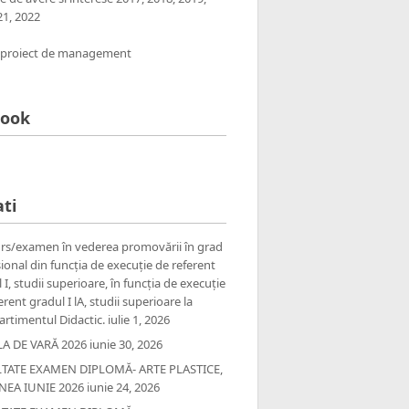
21,
2022
 proiect de management
book
ti
rs/examen în vederea promovării în grad
ional din funcția de execuție de referent
 I, studii superioare, în funcția de execuție
erent gradul I lA, studii superioare la
rtimentul Didactic.
iulie 1, 2026
A DE VARĂ 2026
iunie 30, 2026
TATE EXAMEN DIPLOMĂ- ARTE PLASTICE,
NEA IUNIE 2026
iunie 24, 2026