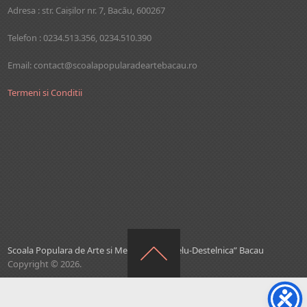
Adresa : str. Caişilor nr. 7, Bacău, 600267
Telefon : 0234.513.356, 0234.510.390
Email: contact@scoalapopularadeartebacau.ro
Termeni si Conditii
Scoala Populara de Arte si Meserii ”Ion Ghelu-Destelnica” Bacau
Copyright © 2026.