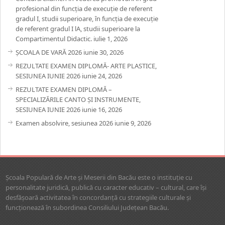
profesional din funcția de execuție de referent
gradul I, studii superioare, în funcția de execuție
de referent gradul I lA, studii superioare la
Compartimentul Didactic.
iulie 1, 2026
ȘCOALA DE VARĂ 2026
iunie 30, 2026
REZULTATE EXAMEN DIPLOMĂ- ARTE PLASTICE,
SESIUNEA IUNIE 2026
iunie 24, 2026
REZULTATE EXAMEN DIPLOMĂ –
SPECIALIZĂRILE CANTO ȘI INSTRUMENTE,
SESIUNEA IUNIE 2026
iunie 16, 2026
Examen absolvire, sesiunea 2026
iunie 9, 2026
Şcoala Populară de Arte şi Meserii din Bacău este o instituţie cu
personalitate juridică, publică cu caracter educativ – cultural, care îşi
desfăşoară activitatea în concordanţă cu strategiile culturale şi
funcţionează în subordinea Consiliului Judeţean Bacău.