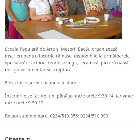
Şcoala Populară de Arte şi Meserii Bacău organizează
înscrieri pentru locurile rămase disponibile la următoarele
specializări: actorie, teorie solfegii, ceramică, pictură naivă,
design vestimentar şi sculptură.
Elevii înscrişi vor susţine o testare.
Înscrierile se fac de luni până joi între orele 9:30-14, iar vineri
între orele 9:30-12.
Relaţii suplimentare: 0234/513.356; 0234/510.390
Citeste si