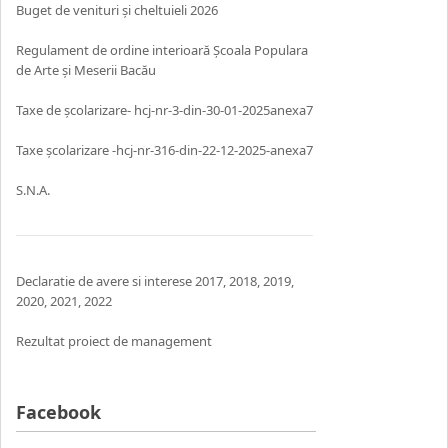
Buget de venituri și cheltuieli 2026
Regulament de ordine interioară Școala Populara
de Arte și Meserii Bacău
Taxe de școlarizare- hcj-nr-3-din-30-01-2025anexa7
Taxe școlarizare -hcj-nr-316-din-22-12-2025-anexa7
S.N.A.
Declaratie de avere si interese
2017
,
2018
,
2019
,
2020
,
2021,
2022
Rezultat proiect de management
Facebook