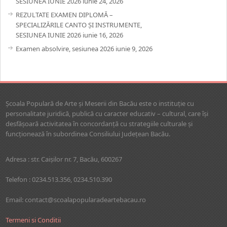
SESIUNEA IUNIE 2026
iunie 24, 2026
REZULTATE EXAMEN DIPLOMĂ –
SPECIALIZĂRILE CANTO ȘI INSTRUMENTE,
SESIUNEA IUNIE 2026
iunie 16, 2026
Examen absolvire, sesiunea 2026
iunie 9, 2026
Şcoala Populară de Arte şi Meserii din Bacău este o instituţie cu
personalitate juridică, publică cu caracter educativ – cultural, care îşi
desfăşoară activitatea în concordanţă cu strategiile culturale şi
funcţionează în subordinea Consiliului Judeţean Bacău.
Adresa : str. Caişilor nr. 7, Bacău, 600267
Telefon : 0234.513.356, 0234.510.390
Email: contact@scoalapopularadeartebacau.ro
Termeni si Conditii