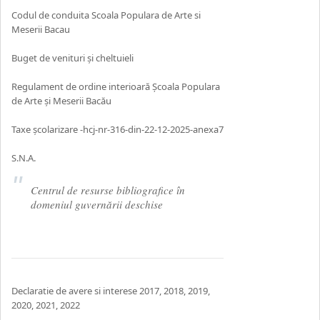
Codul de conduita Scoala Populara de Arte si
Meserii Bacau
Buget de venituri și cheltuieli
Regulament de ordine interioară Școala Populara
de Arte și Meserii Bacău
Taxe școlarizare -hcj-nr-316-din-22-12-2025-anexa7
S.N.A.
Centrul de resurse bibliografice în
domeniul guvernării deschise
Declaratie de avere si interese
2017
,
2018
,
2019
,
2020
,
2021,
2022