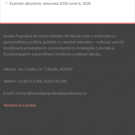
Examen absolvire, sesiunea 2026
iunie 9, 2026
Şcoala Populară de Arte şi Meserii din Bacău este o instituţie cu
personalitate juridică, publică cu caracter educativ – cultural, care îşi
desfăşoară activitatea în concordanţă cu strategiile culturale şi
funcţionează în subordinea Consiliului Judeţean Bacău.
Adresa : str. Caişilor nr. 7, Bacău, 600267
Telefon : 0234.513.356, 0234.510.390
Email: contact@scoalapopularadeartebacau.ro
Termeni si Conditii