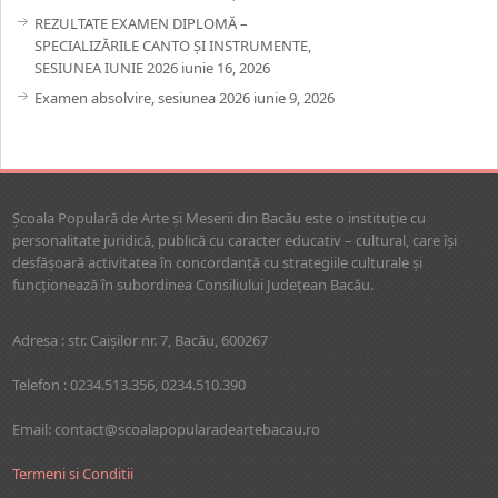
REZULTATE EXAMEN DIPLOMĂ –
SPECIALIZĂRILE CANTO ȘI INSTRUMENTE,
SESIUNEA IUNIE 2026
iunie 16, 2026
Examen absolvire, sesiunea 2026
iunie 9, 2026
Şcoala Populară de Arte şi Meserii din Bacău este o instituţie cu
personalitate juridică, publică cu caracter educativ – cultural, care îşi
desfăşoară activitatea în concordanţă cu strategiile culturale şi
funcţionează în subordinea Consiliului Judeţean Bacău.
Adresa : str. Caişilor nr. 7, Bacău, 600267
Telefon : 0234.513.356, 0234.510.390
Email: contact@scoalapopularadeartebacau.ro
Termeni si Conditii